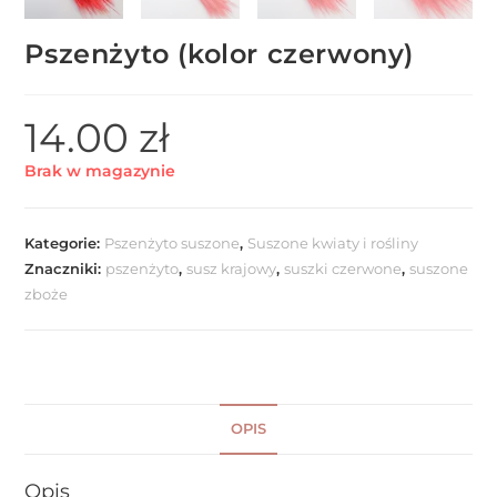
Pszenżyto (kolor czerwony)
14.00
zł
Brak w magazynie
Kategorie:
Pszenżyto suszone
,
Suszone kwiaty i rośliny
Znaczniki:
pszenżyto
,
susz krajowy
,
suszki czerwone
,
suszone
zboże
OPIS
Opis