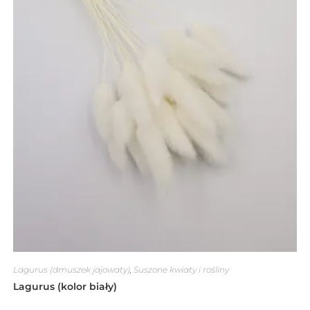
Lagurus (dmuszek jajowaty)
,
Suszone kwiaty i rośliny
Lagurus (kolor biały)