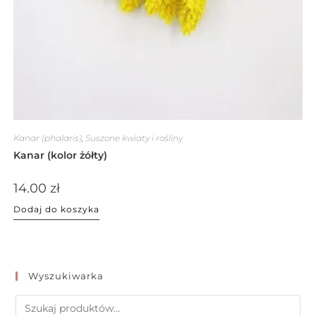
Kanar (phalaris)
,
Suszone kwiaty i rośliny
Kanar (kolor żółty)
14.00
zł
Dodaj do koszyka
Wyszukiwarka