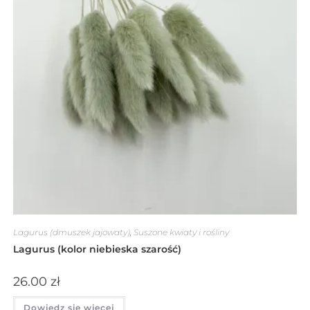
Lagurus (dmuszek jajowaty)
,
Suszone kwiaty i rośliny
Lagurus (kolor niebieska szarość)
26.00
zł
Dowiedz się więcej