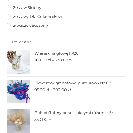
Zestaw Ślubny
Zestawy Dla Cukierników
Złociszek Suszony
Polecane
Wianek na głowę №20
160.00
zł
–
230.00
zł
Flowerbox granatowo-purpurowy № 117
95.00
zł
–
300.00
zł
Bukiet ślubny boho z białymi różami №4
350.00
zł