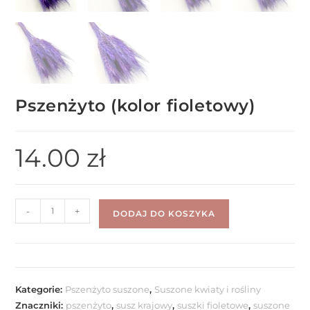
Pszenżyto (kolor fioletowy)
14.00
zł
-
+
DODAJ DO KOSZYKA
Kategorie:
Pszenżyto suszone
,
Suszone kwiaty i rośliny
Znaczniki:
pszenżyto
,
susz krajowy
,
suszki fioletowe
,
suszone