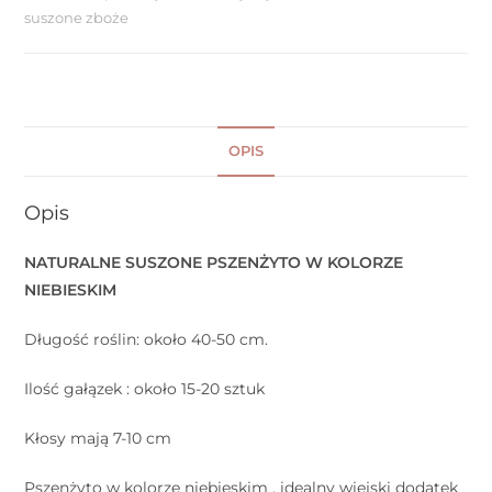
suszone zboże
OPIS
Opis
NATURALNE SUSZONE PSZENŻYTO W KOLORZE
NIEBIESKIM
Długość roślin: około 40-50 cm.
Ilość gałązek : około 15-20 sztuk
Kłosy mają 7-10 cm
Pszenżyto w kolorze niebieskim , idealny wiejski dodatek