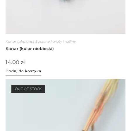
Kanar (phalaris)
,
Suszone kwiaty i rośliny
Kanar (kolor niebieski)
14.00
zł
Dodaj do koszyka
OUT OF STOCK