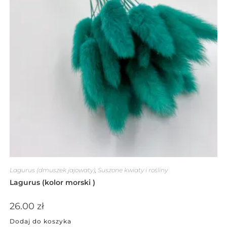
Lagurus (dmuszek jajowaty)
,
Suszone kwiaty i rośliny
Lagurus (kolor morski )
26.00
zł
Dodaj do koszyka