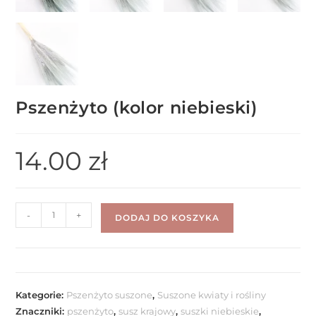
Pszenżyto (kolor niebieski)
14.00
zł
-
+
DODAJ DO KOSZYKA
Kategorie:
Pszenżyto suszone
,
Suszone kwiaty i rośliny
Znaczniki:
pszenżyto
,
susz krajowy
,
suszki niebieskie
,